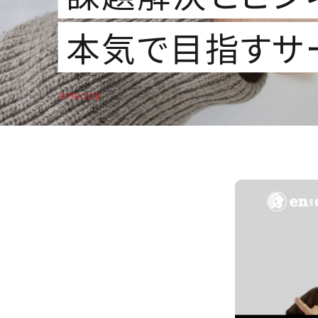
本気で目指すサ
EPISODE