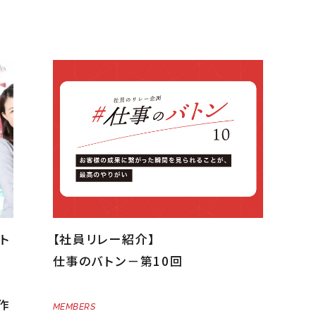
ト
【社員リレー紹介】
仕事のバトン－第10回
課
作
MEMBERS