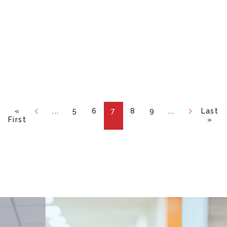
«
...
5
6
7
8
9
...
Last
First
»