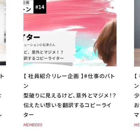
ト
【 社員紹介リレー企画 】#仕事のバト
【
ン
ン
な
型破りに見えるけど、意外とマジメ！？
少
伝えたい想いを翻訳するコピーライ
お
レ
ター
マ
MEMBERS
ME