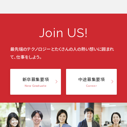
Join US!
最先端のテクノロジーと
たくさんの人の熱い想いに囲まれ
て、仕事をしよう。
新卒募集要項
中途募集要項
New Graduate
Career